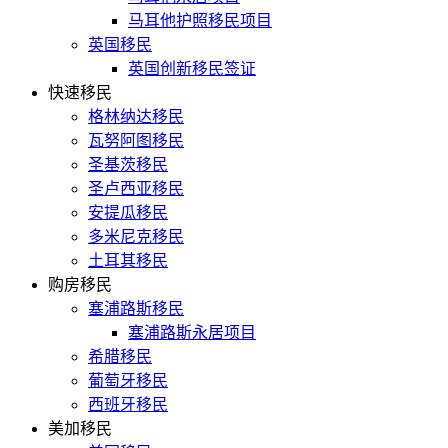
马耳他护照移民项目
英国移民
英国创新移民签证
快速移民
格林纳达移民
瓦努阿图移民
圣基茨移民
圣卢西亚移民
安提瓜移民
多米尼克移民
土耳其移民
购房移民
塞浦路斯移民
塞浦路斯永居项目
希腊移民
葡萄牙移民
西班牙移民
美加移民