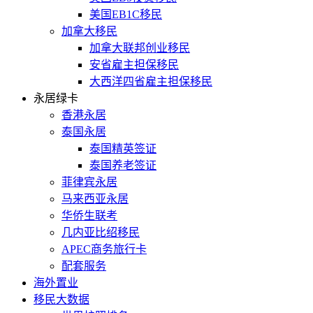
美国EB1C移民
加拿大移民
加拿大联邦创业移民
安省雇主担保移民
大西洋四省雇主担保移民
永居绿卡
香港永居
泰国永居
泰国精英签证
泰国养老签证
菲律宾永居
马来西亚永居
华侨生联考
几内亚比绍移民
APEC商务旅行卡
配套服务
海外置业
移民大数据