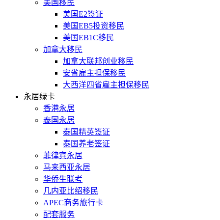
美国移民
美国E2签证
美国EB5投资移民
美国EB1C移民
加拿大移民
加拿大联邦创业移民
安省雇主担保移民
大西洋四省雇主担保移民
永居绿卡
香港永居
泰国永居
泰国精英签证
泰国养老签证
菲律宾永居
马来西亚永居
华侨生联考
几内亚比绍移民
APEC商务旅行卡
配套服务