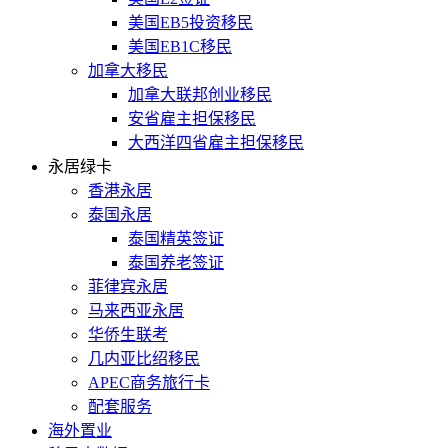
美国EB5投资移民
美国EB1C移民
加拿大移民
加拿大联邦创业移民
安省雇主担保移民
大西洋四省雇主担保移民
永居绿卡
香港永居
泰国永居
泰国精英签证
泰国养老签证
菲律宾永居
马来西亚永居
华侨生联考
几内亚比绍移民
APEC商务旅行卡
配套服务
海外置业