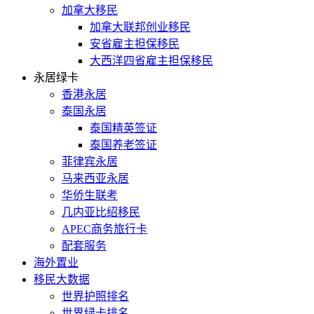
加拿大移民
加拿大联邦创业移民
安省雇主担保移民
大西洋四省雇主担保移民
永居绿卡
香港永居
泰国永居
泰国精英签证
泰国养老签证
菲律宾永居
马来西亚永居
华侨生联考
几内亚比绍移民
APEC商务旅行卡
配套服务
海外置业
移民大数据
世界护照排名
世界绿卡排名