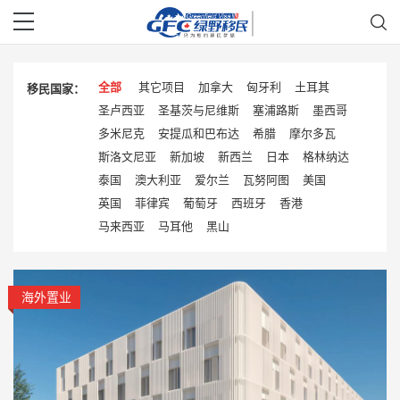
全部
其它项目
加拿大
匈牙利
土耳其
移民国家：
圣卢西亚
圣基茨与尼维斯
塞浦路斯
墨西哥
多米尼克
安提瓜和巴布达
希腊
摩尔多瓦
斯洛文尼亚
新加坡
新西兰
日本
格林纳达
泰国
澳大利亚
爱尔兰
瓦努阿图
美国
英国
菲律宾
葡萄牙
西班牙
香港
马来西亚
马耳他
黑山
海外置业