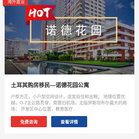
海外置业
土耳其购房移民—诺德花园公寓
户型方正，小户型空间设计，适宜自住和出租； 地理位置优
越，O-7主公路贯穿，南靠旧机场，北临伊斯坦布尔最大的商
场； 开发区中心位置，教育医疗…
免费咨询
查看详情