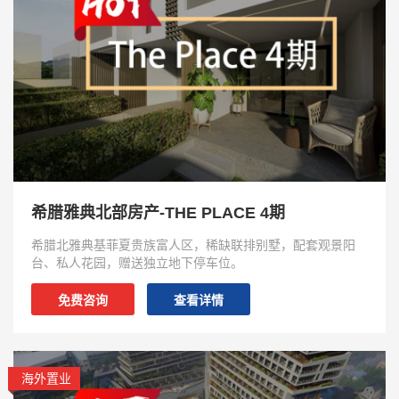
希腊雅典北部房产-THE PLACE 4期
希腊北雅典基菲夏贵族富人区，稀缺联排别墅，配套观景阳
台、私人花园，赠送独立地下停车位。
免费咨询
查看详情
海外置业