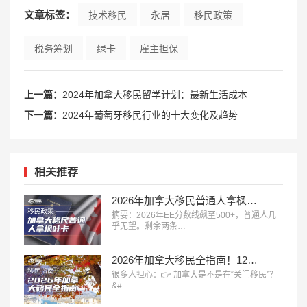
文章标签：
技术移民
永居
移民政策
税务筹划
绿卡
雇主担保
上一篇：
2024年加拿大移民留学计划：最新生活成本
下一篇：
2024年葡萄牙移民行业的十大变化及趋势
相关推荐
2026年加拿大移民普通人拿枫叶卡只剩两条路：雇主担保+钞能力
摘要：2026年EE分数线飙至500+，普通人几
乎无望。剩余两条…
2026年加拿大移民全指南！12大主流移民方式全面解析
很多人担心：👉 加拿大是不是在“关门移民”？
&#…