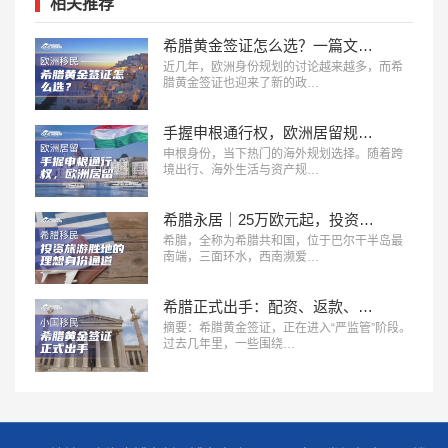
相关推荐
希腊黄金签证怎么选？一篇文章看懂三档投资门槛！
近几年，欧洲身份规划的讨论越来越多，而希
腊黄金签证也迎来了新的政…
手握申根通行权，欧洲居留规划该如何选择？
申根身份，当下热门的海外规划选择。随着跨
境出行、海外生活与资产规…
希腊永居｜25万欧元起，投资旅游胜地的理想身份通道
希腊，全称为希腊共和国，位于巴尔干半岛最
南端，三面环水，西南濒爱…
希腊正式出手：配资、返款、低价黄金签证，或将直接取消身份
摘要：希腊黄金签证，正在进入“严监管”阶段。
过去几年里，一些围绕…