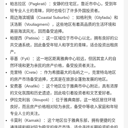
帕吉拉区（Pagkrati）：安静的住宅区，靠近市中心，受到年
轻专业人士的青睐，同时也吸引了许多外国投资者。
周边海滨城镇（Coastal Suburbs）：如格利失（Glyfada）和
沃洛斯（Vouliagmeni），这些地区有着高品质的生活环境和
美丽海滨风光，因而备受追捧。
帕提西（Patisia）：这一区域位于市中心以北，拥有良好的公
共交通系统，因此备受年轻人和学生的青睐，适合投资出租房
产。
菲基（Fyli）：这一地区距离雅典中心较远，但因其宜人的自
然环境和更为亲民的房产价格，备受投资者关注。
克里特（Crete）：作为希腊最大的岛屿之一，克里特岛地区
的房产市场备受追捧，尤其是在旅游业蓬勃发展的地区。
安费基（Anafiki）：这个地区位于雅典市中心附近，具有浓厚
的文化氛围和历史遗迹，因此吸引着投资者和文艺爱好者。
伊拉克利翁（Ilioupoli）：位于雅典南部，这一地区居住环境
良好，而且房产价格相对较为亲民，备受中等收入家庭和年轻
专业人士的关注。
卡莫利（Kamaki）：这个地区位于雅典东部，拥有便捷的交
通连接和相对较为稳定的房产市场，适合寻找长期投资机会的