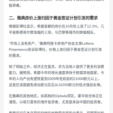
投资者。
二、雅典房价上涨归因于黄金签证计划引发的需求
根据彭博社显示，希腊首都的房价在10月份上涨了12.2%，几
乎是斯德哥尔摩涨幅的三倍，与巴黎等城市的跌幅相反。
“市场上没有房产，”雅典阿提卡房地产协会主席Lefteris
Potamianos告诉彭博社，价格上涨归因于黄金签证计划引发
的需求。
除了短缺之外，经济正在复苏，并为当地人提供了更多的消费
能力。据预测，希腊今年的增长速度将快于欧盟其他国家，今
年的人均产出有望恢复到2009年危机前的21000欧元以上，
这是在该国避免退出欧元区后从16200欧元的低点强劲反弹。
在雅典的其他地区，如高档的Glyfada郊区，豪华综合体正在
涌现，以吸引富有的海外投资者，尤其是来自中国的投资者。
希腊央行在本月早些时候的金融稳定报告中表示，尽管国内和