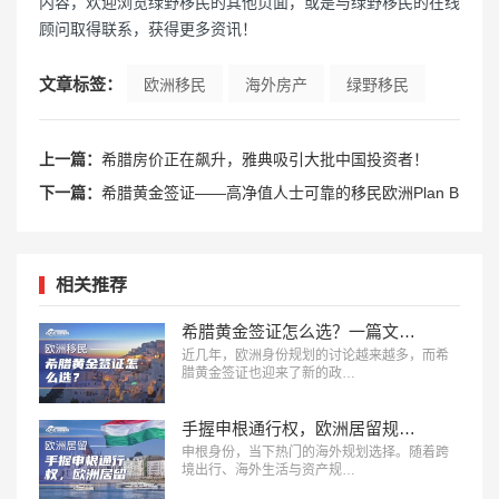
内容，欢迎浏览绿野移民的其他页面，或是与绿野移民的在线
顾问取得联系，获得更多资讯！
文章标签：
欧洲移民
海外房产
绿野移民
上一篇：
希腊房价正在飙升，雅典吸引大批中国投资者！
下一篇：
希腊黄金签证——高净值人士可靠的移民欧洲Plan B
相关推荐
希腊黄金签证怎么选？一篇文章看懂三档投资门槛！
近几年，欧洲身份规划的讨论越来越多，而希
腊黄金签证也迎来了新的政…
手握申根通行权，欧洲居留规划该如何选择？
申根身份，当下热门的海外规划选择。随着跨
境出行、海外生活与资产规…