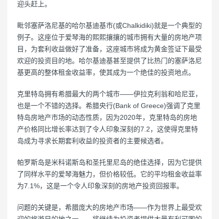
迎头赶上。
毗邻塞萨洛尼基的哈尔基迪基市(或Chalkidiki)就是一个典型的
例子。这座位于爱琴海的熙熙攘攘的城市拥有大量的房地产项
目，为套利收益做好了准备，这座城市将成为黄金签证下最受
欢迎的投资目的地。哈尔基迪基甚至提供了比热门的塞萨洛尼
基更高的整体租金收益率，使其成为一个绝佳的投资地点。
克里特岛拥有希腊最大的两个城市——伊拉克利翁和哈尼亚，
也是一个不错的选择。希腊央行(Bank of Greece)强调了克里
特岛房地产市场的动态性质，因为2020年，克里特岛的房地
产价格同比增长率达到了令人印象深刻的7.2，这使得克里特
岛成为寻求长期套利收益的投资者的主要候选者。
帕罗斯岛是米科诺斯岛和圣托里尼岛的绝佳选择，因为它提供
了同样水平的爱琴海魅力，但价格较低。它的平均租金收益率
为7.1%，这是一个令人印象深刻的房地产投资回报率。
问题的关键是，希腊庞大的房地产市场——作为世界上最受欢
迎的旅游目的地之一——将继续为投资者提供大量有利可图的