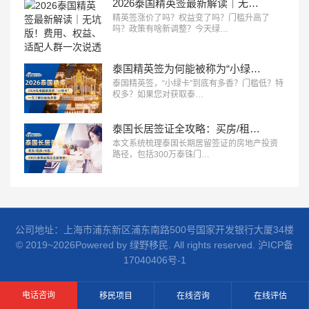
2026泰国精英签最新解读｜无坑版！费用、权益、适配人群一次说透
精英签涨价了吗？权益变了吗？门槛升高了
吗？政策有啥新调整？今天绿…
泰国精英签为何能被称为“小绿卡”？一文告诉你到底有多香！
泰国精英签，“小绿卡”到底有多香？门槛低？特
权多？如果您对获取泰…
泰国长居签证全攻略：买房/租房/长租，300万泰铢起搞定全家身份！
本文系统梳理泰国长期居留签证的房地产投资
路径，包括300万泰铢门…
公司地址：上海市浦东新区浦东南路500号国家开发银行大厦34楼
© 2019~2026Powered by 绿野移民. All rights reserved.
沪ICP备
17040406号-1
电话咨询
移民项目
在线咨询
在线评估