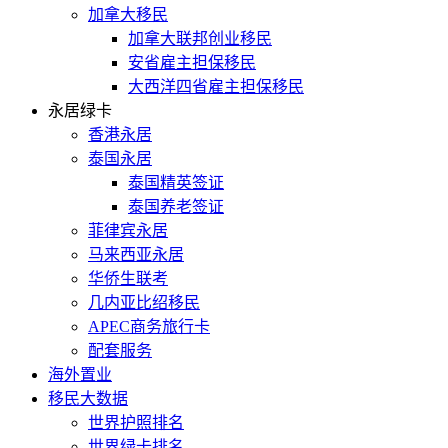
加拿大移民
加拿大联邦创业移民
安省雇主担保移民
大西洋四省雇主担保移民
永居绿卡
香港永居
泰国永居
泰国精英签证
泰国养老签证
菲律宾永居
马来西亚永居
华侨生联考
几内亚比绍移民
APEC商务旅行卡
配套服务
海外置业
移民大数据
世界护照排名
世界绿卡排名