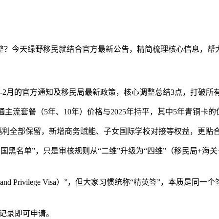
？今天绿野移民就结合官方最新公告，精简梳理核心信息，帮大家
. Ltd.）2026年1-2月的官方通知及移民局最新政策，核心调整总结3
流套餐（5年、10年）价格与2025年持平，其中5年青铜卡的优
心福利全部保留，新增商务赋能、子女国际学校对接等权益，更贴
国黑名单”，只是审核规则从“二维”升级为“四维”（移民局+海
nd Privilege Visa）”，但大家习惯统称“精英签”，本
期记录即可申请。