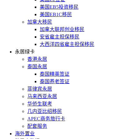
美国EB5投资移民
美国EB1C移民
加拿大移民
加拿大联邦创业移民
安省雇主担保移民
大西洋四省雇主担保移民
永居绿卡
香港永居
泰国永居
泰国精英签证
泰国养老签证
菲律宾永居
马来西亚永居
华侨生联考
几内亚比绍移民
APEC商务旅行卡
配套服务
海外置业