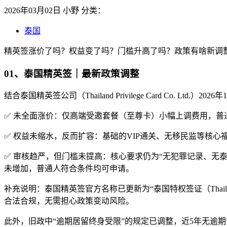
2026年03月02日
小野
分类：
泰国
精英签涨价了吗？权益变了吗？门槛升高了吗？政策有啥新调整
01、泰国精英签｜最新政策调整
结合泰国精英签公司（Thailand Privilege Card Co
✅ 未全面涨价：仅高端受邀套餐（至尊卡）小幅上调费用，普通主
✅ 权益未缩水，反而扩容：基础的VIP通关、无移民监等核
✅ 审核趋严，但门槛未提高：核心要求仍为“无犯罪记录、无泰
未增加，普通人符合条件均可申请。
补充说明：泰国精英签官方名称已更新为“泰国特权签证（Thaila
合法合规，无需担心政策变动风险。
此外，旧政中“逾期居留终身受限”的规定已调整，近5年无逾