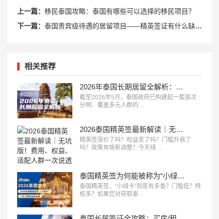
上一篇：
移民泰国攻略：泰国有哪些可以选择的移民项目？
下一篇：
泰国贵宾级待遇的居留项目——精英签证有什么缺点？
相关推荐
2026年泰国长期居留全解析：八大合法路径，总有一条适合你
截至2026年5月，泰国政府已构建起一套层次
分明、覆盖多元人群的…
2026泰国精英签最新解读｜无坑版！费用、权益、适配人群一次说透
精英签涨价了吗？权益变了吗？门槛升高了
吗？政策有啥新调整？今天绿…
泰国精英签为何能被称为“小绿卡”？一文告诉你到底有多香！
泰国精英签，“小绿卡”到底有多香？门槛低？特
权多？如果您对获取泰…
泰国长居签证全攻略：买房/租房/长租，300万泰铢起搞定全家身份！