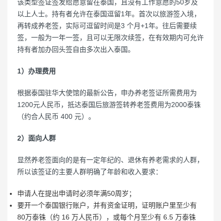
该类型签证签发给愿意留在泰国，且没有工作意愿的50岁及
以上人士。持有者允许在泰国逗留1年。首次以旅游签入境，
再转成养老签，实际可逗留时间是3 个月+1年。往后需要续
签，一般为一年一签，且可以无限次续签，在有效期内可允许
持有者加办回头签自由多次出入泰国。
1）办理费用
根据泰国驻华大使馆的最新公告，申办养老签证所需费用为
1200元人民币，抵达泰国后旅游签转养老签费用为2000泰铢
（约合人民币 400 元）。
2）面向人群
显然养老签面向的是有一定年纪的、退休有养老需求的人群，
所以该签证的主要人群明确了年龄和收入要求：
申请人在提出申请时必须年满50周岁；
要开一个泰国银行账户，并有资金证明，证明账户里至少有
80万泰铢（约 16 万人民币），或每个月至少有 6.5 万泰铢