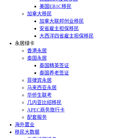
美国EB1C移民
加拿大移民
加拿大联邦创业移民
安省雇主担保移民
大西洋四省雇主担保移民
永居绿卡
香港永居
泰国永居
泰国精英签证
泰国养老签证
菲律宾永居
马来西亚永居
华侨生联考
几内亚比绍移民
APEC商务旅行卡
配套服务
海外置业
移民大数据