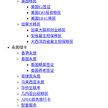
美国移民
美国E2签证
美国EB5投资移民
美国EB1C移民
加拿大移民
加拿大联邦创业移民
安省雇主担保移民
大西洋四省雇主担保移民
永居绿卡
香港永居
泰国永居
泰国精英签证
泰国养老签证
菲律宾永居
马来西亚永居
华侨生联考
几内亚比绍移民
APEC商务旅行卡
配套服务