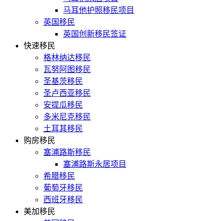
马耳他护照移民项目
英国移民
英国创新移民签证
快速移民
格林纳达移民
瓦努阿图移民
圣基茨移民
圣卢西亚移民
安提瓜移民
多米尼克移民
土耳其移民
购房移民
塞浦路斯移民
塞浦路斯永居项目
希腊移民
葡萄牙移民
西班牙移民
美加移民