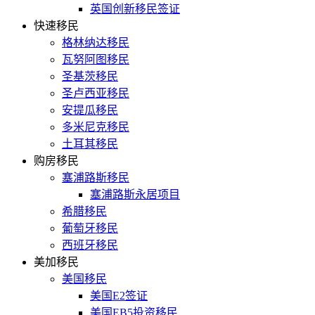
英国创新移民签证
快速移民
格林纳达移民
瓦努阿图移民
圣基茨移民
圣卢西亚移民
安提瓜移民
多米尼克移民
土耳其移民
购房移民
塞浦路斯移民
塞浦路斯永居项目
希腊移民
葡萄牙移民
西班牙移民
美加移民
美国移民
美国E2签证
美国EB5投资移民