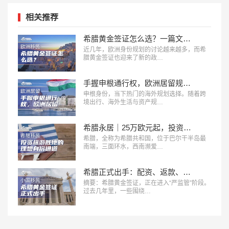
相关推荐
希腊黄金签证怎么选？一篇文章看懂三档投资门槛！
近几年，欧洲身份规划的讨论越来越多，而希
腊黄金签证也迎来了新的政…
手握申根通行权，欧洲居留规划该如何选择？
申根身份，当下热门的海外规划选择。随着跨
境出行、海外生活与资产规…
希腊永居｜25万欧元起，投资旅游胜地的理想身份通道
希腊，全称为希腊共和国，位于巴尔干半岛最
南端，三面环水，西南濒爱…
希腊正式出手：配资、返款、低价黄金签证，或将直接取消身份
摘要：希腊黄金签证，正在进入“严监管”阶段。
过去几年里，一些围绕…