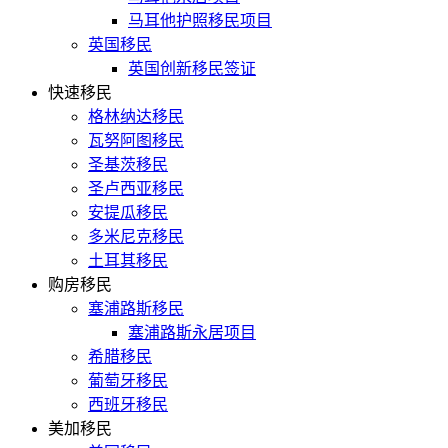
马耳他护照移民项目
英国移民
英国创新移民签证
快速移民
格林纳达移民
瓦努阿图移民
圣基茨移民
圣卢西亚移民
安提瓜移民
多米尼克移民
土耳其移民
购房移民
塞浦路斯移民
塞浦路斯永居项目
希腊移民
葡萄牙移民
西班牙移民
美加移民