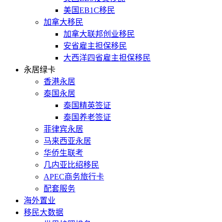
美国EB1C移民
加拿大移民
加拿大联邦创业移民
安省雇主担保移民
大西洋四省雇主担保移民
永居绿卡
香港永居
泰国永居
泰国精英签证
泰国养老签证
菲律宾永居
马来西亚永居
华侨生联考
几内亚比绍移民
APEC商务旅行卡
配套服务
海外置业
移民大数据