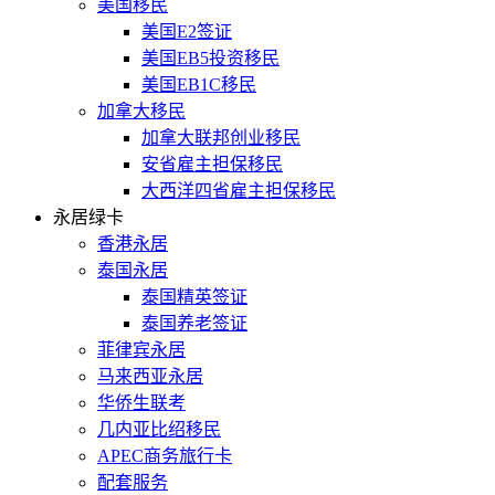
美国移民
美国E2签证
美国EB5投资移民
美国EB1C移民
加拿大移民
加拿大联邦创业移民
安省雇主担保移民
大西洋四省雇主担保移民
永居绿卡
香港永居
泰国永居
泰国精英签证
泰国养老签证
菲律宾永居
马来西亚永居
华侨生联考
几内亚比绍移民
APEC商务旅行卡
配套服务