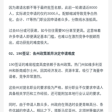
因为邀请名额不等于最终批签名额，此前一轮邀请近8000
人，实际递交申请的仅约3000人。配额缩减导致竞争白热
化，会计、IT等热门职业因申请者众多，分数线水涨船高。
过去65分或可获邀，如今往往需要90分甚至更高。这意味着
许多申请人即便满足基本门槛，也难以在激烈竞争中脱颖而
出，成功获批的难度极大。
02、190签证：各州政策差异决定申请难度
190签证的难易程度高度依赖于各州政策。热门州如维多利亚
州和新南威尔士州，因其经济发达、资源丰富，吸引了海量申
请者，竞争异常激烈。
这些州对提名职业的要求极为严格，部分职业不仅要求申请人
具备相关学历和工作经验，还可能附加本地行业认证的要求。
同时，由于申请人数众多，州政府在筛选时会更青睐高分、条
件优越的申请人。相比之下，塔斯马尼亚州、北领地等偏远地