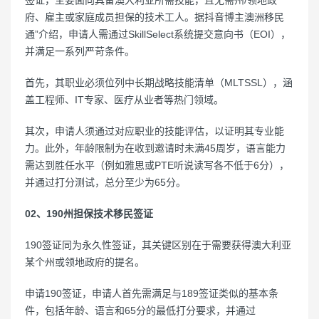
签证，主要面向具备澳大利亚所需技能，且无需州/领地政
府、雇主或家庭成员担保的技术工人。据抖音博主澳洲移民
通”介绍，申请人需通过SkillSelect系统提交意向书（EOI），
并满足一系列严苛条件。
首先，其职业必须位列中长期战略技能清单（MLTSSL），涵
盖工程师、IT专家、医疗从业者等热门领域。
其次，申请人须通过对应职业的技能评估，以证明其专业能
力。此外，年龄限制为在收到邀请时未满45周岁，语言能力
需达到胜任水平（例如雅思或PTE听说读写各不低于6分），
并通过打分测试，总分至少为65分。
02、190州担保技术移民签证
190签证同为永久性签证，其关键区别在于需要获得澳大利亚
某个州或领地政府的提名。
申请190签证，申请人首先需满足与189签证类似的基本条
件，包括年龄、语言和65分的最低打分要求，并通过