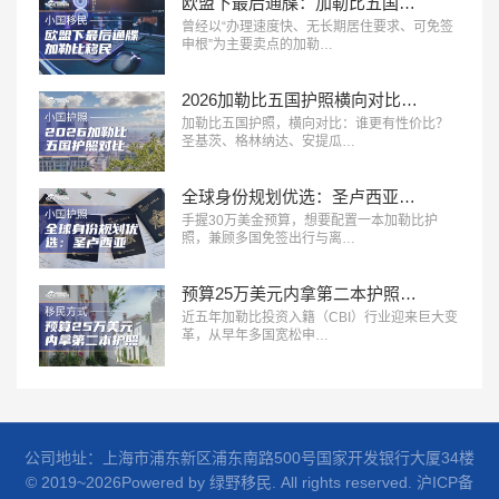
欧盟下最后通牒：加勒比五国投资入籍，2028年或迎终局？
曾经以“办理速度快、无长期居住要求、可免签
申根”为主要卖点的加勒…
2026加勒比五国护照横向对比：谁更有性价比？
加勒比五国护照，横向对比：谁更有性价比？
圣基茨、格林纳达、安提瓜…
全球身份规划优选：圣卢西亚护照深度解析
手握30万美金预算，想要配置一本加勒比护
照，兼顾多国免签出行与离…
预算25万美元内拿第二本护照，加勒比五国身份怎么选？
近五年加勒比投资入籍（CBI）行业迎来巨大变
革，从早年多国宽松申…
公司地址：上海市浦东新区浦东南路500号国家开发银行大厦34楼
© 2019~2026Powered by 绿野移民. All rights reserved.
沪ICP备