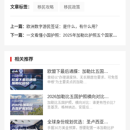
文章标签：
移民攻略
移民政策
上一篇：
欧洲数字游民签证：是什么，有什么用？
下一篇：
一文看懂小国护照：2025年加勒比护照五个国家如何选？
相关推荐
欧盟下最后通牒：加勒比五国投资入籍，2028年或迎终局？
曾经以“办理速度快、无长期居住要求、可免签
申根”为主要卖点的加勒…
2026加勒比五国护照横向对比：谁更有性价比？
加勒比五国护照，横向对比：谁更有性价比？
圣基茨、格林纳达、安提瓜…
全球身份规划优选：圣卢西亚护照深度解析
手握30万美金预算，想要配置一本加勒比护