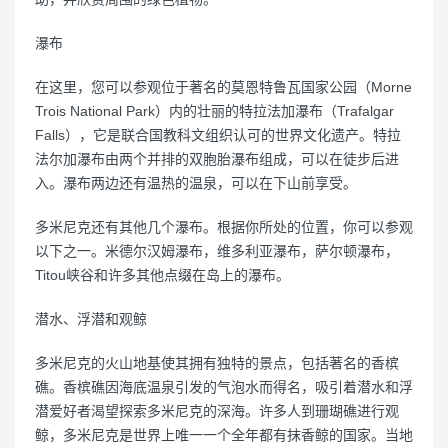
瀑布
在这里，您可以参观位于著名的莫恩特鲁瓦国家公园（Morne
Trois National Park）内的壮丽的特拉法加瀑布（Trafalgar
Falls），它是联合国教科文组织认可的世界文化遗产。特拉
法尔加瀑布由两个并排的双胞胎瀑布组成，可以在徒步后进
入。瀑布两边还有温热的温泉，可以在下山前享受。
多米尼克还有其他几个瀑布。根据你所处的位置，你可以参观
以下之一。米德尔汉姆瀑布，维多利亚瀑布，萨尔顿瀑布，
Titou峡谷和许多其他点缀在岛上的瀑布。
潜水、浮潜和观鲸
多米尼克的火山地基使其拥有独特的景点，包括著名的香槟
礁。香槟礁因海底温泉引发的气泡水而得名，吸引着潜水和浮
潜爱好者渴望探索多米尼克的深海。许多人到珊瑚礁进行观
鲸，多米尼克是世界上唯一一个全年都有抹香鲸的国家。当地