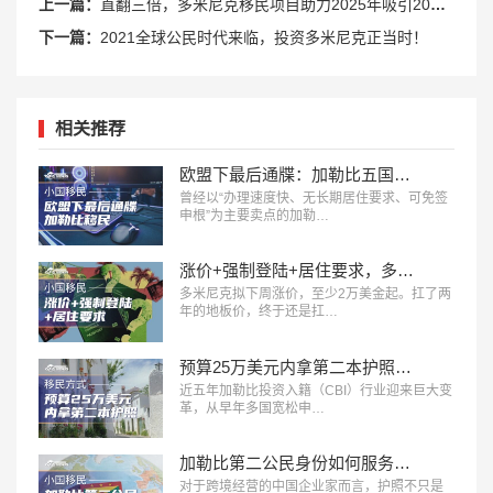
上一篇：
直翻三倍，多米尼克移民项目助力2025年吸引20万游客
下一篇：
2021全球公民时代来临，投资多米尼克正当时！
相关推荐
欧盟下最后通牒：加勒比五国投资入籍，2028年或迎终局？
曾经以“办理速度快、无长期居住要求、可免签
申根”为主要卖点的加勒…
涨价+强制登陆+居住要求，多米尼克护照正在告别 “躺拿” 时代
多米尼克拟下周涨价，至少2万美金起。扛了两
年的地板价，终于还是扛…
预算25万美元内拿第二本护照，加勒比五国身份怎么选？
近五年加勒比投资入籍（CBI）行业迎来巨大变
革，从早年多国宽松申…
加勒比第二公民身份如何服务于你的全球商业战略
对于跨境经营的中国企业家而言，护照不只是