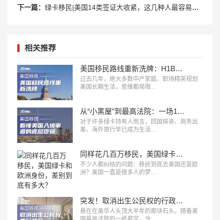
下一篇：
绿卡移民|美国14类签证大收紧，这几种人最容易被审查！
相关推荐
美国移民路线重新洗牌：H1B、L1、O1、EB1A、NIW、J2，哪条更适合你？
过去几年，绝大多数中产家庭、职场精英规划
美国长期生活，思维都局限…
从“小黑屋”到最高法院：一场14年诉讼，看懂美国入境审查的底层逻辑
对于许多绿卡持有人而言，回国探亲、商务出
差、海外旅行早已成为生活…
同样花几百万移民，美国绿卡和欧洲身份，差别到底有多大？
不少人都纠结的问题：移民到底去美国还是欧
洲？美国一直是很多人的梦…
突发！取消出生公民权的行政令，被美最高法院叫停！
悬在在美华人头顶大半年的那块石头，随着美
国最高法院的一纸裁定，今…