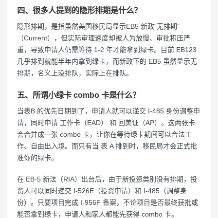
四、很多人提到的隐形排期是什么？
隐形排期，是指虽然美国移民局显示EB5 新政“无排期”
（Current），但实际审理速度却被人为放慢、审批积压严
重，导致申请人仍需等待 1-2 年才能拿到绿卡。目前 EB123
几乎排到就能半年内拿到绿卡，而新政下的 EB5 虽然显示无
排期，名义上没排队，实际上在排队。
五、所谓小绿卡 combo 卡是什么？
当表B 的优先日期到了，申请人就可以递交 I-485 身份调整申
请，同时申请 工作卡（EAD） 和 回美证（AP）。这两张卡
会合并成一张 combo 卡，让你在等待绿卡期间可以合法工
作、自由出入境。而只有当 表 A 排到时，移民局才会正式批
准你的绿卡。
在 EB-5 新法（RIA）出台后，由于新投资类别没有排期，投
资人可以同时递交 I-526E（投资申请）和 I-485（调整身
份）。只要项目完成 I-956F 备案，不论项目是否最终获批或
能否拿到绿卡，申请人和家人都能先获得 combo 卡。