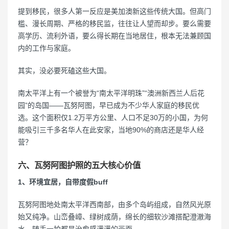
提到移民，很多人第一反应是美加澳新这些传统大国。但高门
槛、漫长周期、严格的移民监，往往让人望而却步。要么需要
高学历、流利外语，要么得长期在当地居住，根本无法兼顾国
内的工作与家庭。
其实，没必要死磕这些大国。
南太平洋上有一个被誉为“南太平洋明珠”“澳洲新西兰人后花
园”的岛国——瓦努阿图，早已成为不少华人家庭的移民优
选。这个面积仅1.2万平方公里、人口不足30万的小国，为何
能吸引三千多名华人在此安家，当地90%的商店还是华人经
营？
六、瓦努阿图护照的五大核心价值
1、环境宜居，自带度假buff
瓦努阿图地处南太平洋西南部，由多个岛屿组成，自然风光原
始又纯净。山峦叠嶂、绿树成荫，绵长的细软沙滩搭配澄澈海