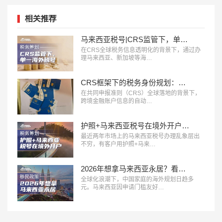
相关推荐
马来西亚税号|CRS监管下，单一海外税号无法守护海外资产
在CRS全球税务信息透明化的背景下，通过办
理马来西亚、新加坡等海…
CRS框架下的税务身份规划：小国护照与马来西亚税号的组合逻辑
在共同申报准则（CRS）全球落地的背景下，
跨境金融账户信息的自动…
护照+马来西亚税号在境外开户真的能规避CRS吗？
最近两年市场上的马来西亚税号办理乱象层出
不穷，有客户用护照+马来…
2026年想拿马来西亚永居？看这篇攻略就够了！
全球化浪潮下，中国家庭的海外规划日趋多
元。马来西亚因申请门槛友好…