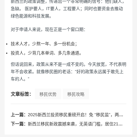
新西兰的政策调整，传递出一个非常明确的信号：他们缺人，
急缺。 医护要人，IT要人，工程要人；同时也要资金去推动
绿色能源和科技发展。
对于申请人来说，现在正是一个窗口期：
技术人才，少熬一年、多一份机会；
投资人，少背几本单词、多几条通道。
但话说回来，政策从来不是一成不变的。今天放宽，不代表明
年不会收紧。就像移民圈的老话：“好的政策永远属于敢先上
车的人。”
文章标签：
移民优势
移民攻略
上一篇：
2025新西兰投资移民重磅开启！免 “移民监”，两种通道直达永居
下一篇：
新西兰移民新政震撼来袭，无英语门槛，居住21天直通PR绿卡！