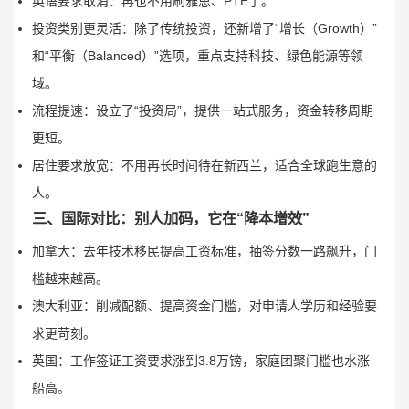
英语要求取消：再也不用刷雅思、PTE了。
投资类别更灵活：除了传统投资，还新增了“增长（Growth）”
和“平衡（Balanced）”选项，重点支持科技、绿色能源等领
域。
流程提速：设立了“投资局”，提供一站式服务，资金转移周期
更短。
居住要求放宽：不用再长时间待在新西兰，适合全球跑生意的
人。
三、国际对比：别人加码，它在“降本增效”
加拿大：去年技术移民提高工资标准，抽签分数一路飙升，门
槛越来越高。
澳大利亚：削减配额、提高资金门槛，对申请人学历和经验要
求更苛刻。
英国：工作签证工资要求涨到3.8万镑，家庭团聚门槛也水涨
船高。