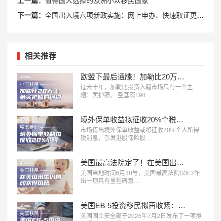
上一篇：
值得国人选择的欧洲小众移民国家
下一篇：
全国出入境六项新政实施：网上申办、快速取证更便捷！
相关推荐
欧盟下最后通牒！加勒比20万美金买护照的黄金通道，2028年就要彻底没了？
过去十年，加勒比投资入籍市场只有一个主
题：卖护照。 圣基茨198…
境外保单收益拟征收20%个税信号释放：赴港买保的时代，正在发生深刻变化
市场传出境外保单收益或将征收20%个人所得
税消息，引发港股保险股…
美国最高法院定了！在美国出生仍自动获得国籍，特朗普行政令正式被推翻
美国当地时间6月30号，美国最高法院以6:3作
出一项具有里程碑意…
美国EB-5投资移民拟再收紧：新增140万美元投资档
美国国土安全部于2026年7月2日发布了一项拟