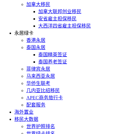
加拿大移民
加拿大联邦创业移民
安省雇主担保移民
大西洋四省雇主担保移民
永居绿卡
香港永居
泰国永居
泰国精英签证
泰国养老签证
菲律宾永居
马来西亚永居
华侨生联考
几内亚比绍移民
APEC商务旅行卡
配套服务
海外置业
移民大数据
世界护照排名
世界绿卡排名