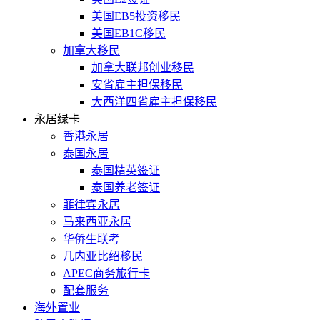
美国EB5投资移民
美国EB1C移民
加拿大移民
加拿大联邦创业移民
安省雇主担保移民
大西洋四省雇主担保移民
永居绿卡
香港永居
泰国永居
泰国精英签证
泰国养老签证
菲律宾永居
马来西亚永居
华侨生联考
几内亚比绍移民
APEC商务旅行卡
配套服务
海外置业