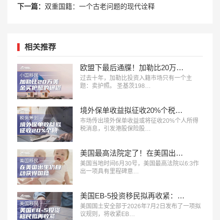
下一篇：
双重国籍：一个古老问题的现代诠释
相关推荐
欧盟下最后通牒！加勒比20万美金买护照的黄金通道，2028年就要彻底没了？
过去十年，加勒比投资入籍市场只有一个主
题：卖护照。 圣基茨198…
境外保单收益拟征收20%个税信号释放：赴港买保的时代，正在发生深刻变化
市场传出境外保单收益或将征收20%个人所得
税消息，引发港股保险股…
美国最高法院定了！在美国出生仍自动获得国籍，特朗普行政令正式被推翻
美国当地时间6月30号，美国最高法院以6:3作
出一项具有里程碑意…
美国EB-5投资移民拟再收紧：新增140万美元投资档
美国国土安全部于2026年7月2日发布了一项拟
议规则，将收紧EB…