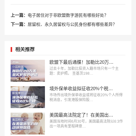
上一篇：
电子居住对于非欧盟数字游民有哪些好处？
下一篇：
居留权、永久居留权与公民身份都有哪些差异？
相关推荐
欧盟下最后通牒！加勒比20万美金买护照的黄金通道，2028年就要彻底没了？
过去十年，加勒比投资入籍市场只有一个主
题：卖护照。 圣基茨198…
境外保单收益拟征收20%个税信号释放：赴港买保的时代，正在发生深刻变化
市场传出境外保单收益或将征收20%个人所得
税消息，引发港股保险股…
美国最高法院定了！在美国出生仍自动获得国籍，特朗普行政令正式被推翻
美国当地时间6月30号，美国最高法院以6:3作
出一项具有里程碑意…