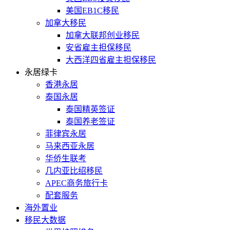
美国EB1C移民
加拿大移民
加拿大联邦创业移民
安省雇主担保移民
大西洋四省雇主担保移民
永居绿卡
香港永居
泰国永居
泰国精英签证
泰国养老签证
菲律宾永居
马来西亚永居
华侨生联考
几内亚比绍移民
APEC商务旅行卡
配套服务
海外置业
移民大数据