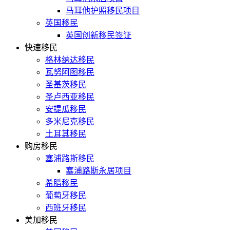
马耳他护照移民项目
英国移民
英国创新移民签证
快速移民
格林纳达移民
瓦努阿图移民
圣基茨移民
圣卢西亚移民
安提瓜移民
多米尼克移民
土耳其移民
购房移民
塞浦路斯移民
塞浦路斯永居项目
希腊移民
葡萄牙移民
西班牙移民
美加移民