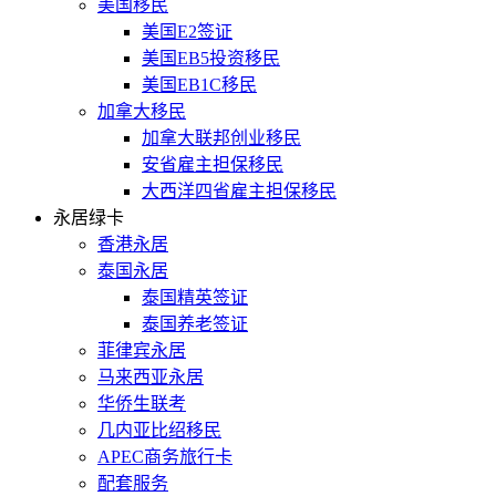
美国移民
美国E2签证
美国EB5投资移民
美国EB1C移民
加拿大移民
加拿大联邦创业移民
安省雇主担保移民
大西洋四省雇主担保移民
永居绿卡
香港永居
泰国永居
泰国精英签证
泰国养老签证
菲律宾永居
马来西亚永居
华侨生联考
几内亚比绍移民
APEC商务旅行卡
配套服务