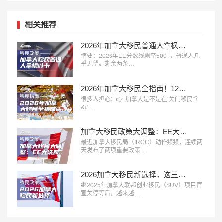
相关推荐
2026年加拿大移民普通人拿枫叶卡只剩两条路：雇主担保+钞能力
摘要：2026年EE分数线飙至500+，普通人几
乎无望。剩余两条…
2026年加拿大移民全指南！12大主流移民方式全面解析
很多人担心：👉 加拿大是不是在“关门移民”？
&#…
加拿大移民政策大调整：EE大洗牌，留学生实习工签取消！
最近加拿大移民局（IRCC）动作频频，连续两
天发布了两项重要政策…
2026加拿大移民新选择，这三种方式哪个最适合您？
继2025年加拿大联邦创业移民（SUV）项目官
宣关停等后，越来越…