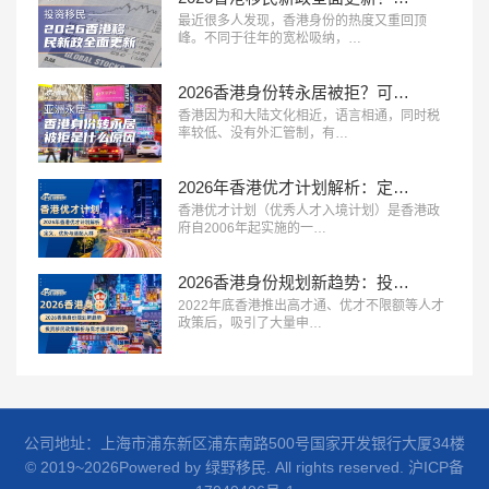
最近很多人发现，香港身份的热度又重回顶
峰。不同于往年的宽松吸纳，…
2026香港身份转永居被拒？可能是这些“加分行为”你没做到位
香港因为和大陆文化相近，语言相通，同时税
率较低、没有外汇管制，有…
2026年香港优才计划解析：定义、优势与适配人群
香港优才计划（优秀人才入境计划）是香港政
府自2006年起实施的一…
2026香港身份规划新趋势：投资移民政策解析与高才通深度对比
2022年底香港推出高才通、优才不限额等人才
政策后，吸引了大量申…
公司地址：上海市浦东新区浦东南路500号国家开发银行大厦34楼
© 2019~2026Powered by 绿野移民. All rights reserved.
沪ICP备