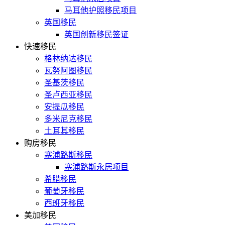
马耳他护照移民项目
英国移民
英国创新移民签证
快速移民
格林纳达移民
瓦努阿图移民
圣基茨移民
圣卢西亚移民
安提瓜移民
多米尼克移民
土耳其移民
购房移民
塞浦路斯移民
塞浦路斯永居项目
希腊移民
葡萄牙移民
西班牙移民
美加移民