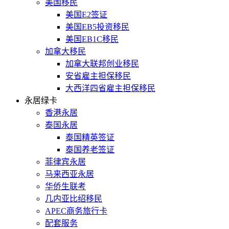
美国移民
美国E2签证
美国EB5投资移民
美国EB1C移民
加拿大移民
加拿大联邦创业移民
安省雇主担保移民
大西洋四省雇主担保移民
永居绿卡
香港永居
泰国永居
泰国精英签证
泰国养老签证
菲律宾永居
马来西亚永居
华侨生联考
几内亚比绍移民
APEC商务旅行卡
配套服务