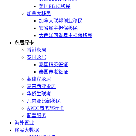
美国EB1C移民
加拿大移民
加拿大联邦创业移民
安省雇主担保移民
大西洋四省雇主担保移民
永居绿卡
香港永居
泰国永居
泰国精英签证
泰国养老签证
菲律宾永居
马来西亚永居
华侨生联考
几内亚比绍移民
APEC商务旅行卡
配套服务
海外置业
移民大数据