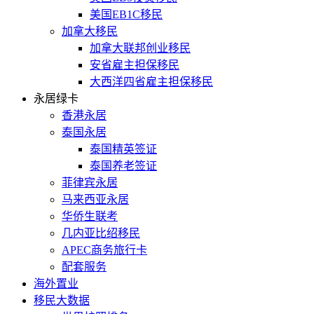
美国EB1C移民
加拿大移民
加拿大联邦创业移民
安省雇主担保移民
大西洋四省雇主担保移民
永居绿卡
香港永居
泰国永居
泰国精英签证
泰国养老签证
菲律宾永居
马来西亚永居
华侨生联考
几内亚比绍移民
APEC商务旅行卡
配套服务
海外置业
移民大数据