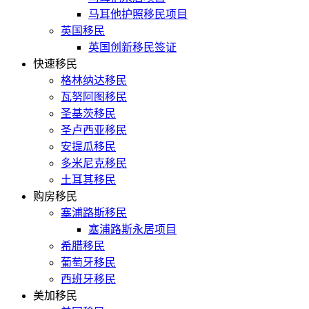
马耳他护照移民项目
英国移民
英国创新移民签证
快速移民
格林纳达移民
瓦努阿图移民
圣基茨移民
圣卢西亚移民
安提瓜移民
多米尼克移民
土耳其移民
购房移民
塞浦路斯移民
塞浦路斯永居项目
希腊移民
葡萄牙移民
西班牙移民
美加移民