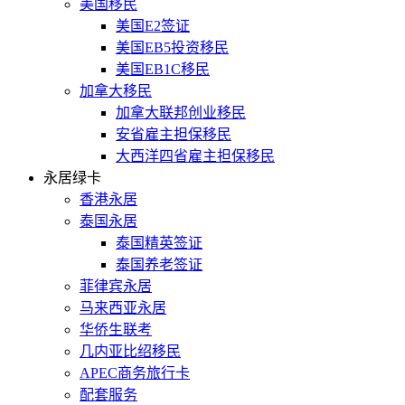
美国移民
美国E2签证
美国EB5投资移民
美国EB1C移民
加拿大移民
加拿大联邦创业移民
安省雇主担保移民
大西洋四省雇主担保移民
永居绿卡
香港永居
泰国永居
泰国精英签证
泰国养老签证
菲律宾永居
马来西亚永居
华侨生联考
几内亚比绍移民
APEC商务旅行卡
配套服务