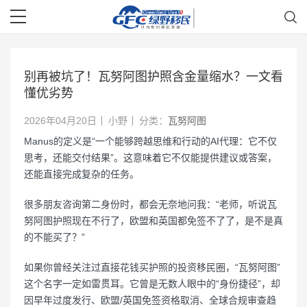
别再被坑了！瓦努阿图护照含金量缩水？一文看
懂优劣势
2026年04月20日
小野
分类：
瓦努阿图
Manus的定义是“一个能够跨越思维和行动的AI代理：它不仅
思考，还能交付结果”‌。这意味着它不仅能提供建议或答案，
还能直接完成复杂的任务。
很多朋友咨询第二身份时，都会无奈地问我：“老师，听说瓦
努阿图护照现在不行了，欧盟和英国都免签不了了，是不是真
的不能买了？”
如果你曾经关注过直接花钱买护照的投资移民圈，“瓦努阿图”
这个名字一定如雷贯耳。它曾是无数人眼中的“身份捷径”，却
因早年过度发行、欧盟/英国免签资格取消、全球合规审查趋