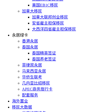
美国EB1C移民
加拿大移民
加拿大联邦创业移民
安省雇主担保移民
大西洋四省雇主担保移民
永居绿卡
香港永居
泰国永居
泰国精英签证
泰国养老签证
菲律宾永居
马来西亚永居
华侨生联考
几内亚比绍移民
APEC商务旅行卡
配套服务
海外置业
移民大数据