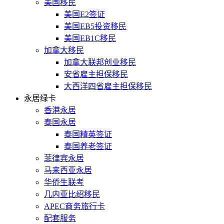
美国移民
美国E2签证
美国EB5投资移民
美国EB1C移民
加拿大移民
加拿大联邦创业移民
安省雇主担保移民
大西洋四省雇主担保移民
永居绿卡
香港永居
泰国永居
泰国精英签证
泰国养老签证
菲律宾永居
马来西亚永居
华侨生联考
几内亚比绍移民
APEC商务旅行卡
配套服务