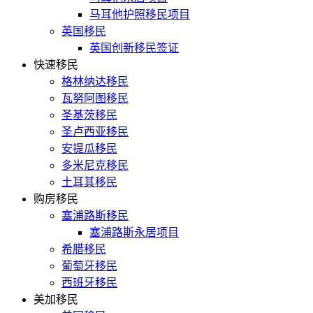
马耳他护照移民项目
英国移民
英国创新移民签证
快速移民
格林纳达移民
瓦努阿图移民
圣基茨移民
圣卢西亚移民
安提瓜移民
多米尼克移民
土耳其移民
购房移民
塞浦路斯移民
塞浦路斯永居项目
希腊移民
葡萄牙移民
西班牙移民
美加移民