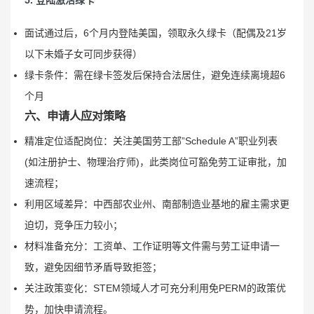
5. 登陆激活绿卡
面试通过后，6个月内登陆美国，领取永久绿卡（配偶及21岁
以下未婚子女可同步获得）
绿卡条件：需在绿卡签发后保持合法居住，避免连续离境超6
个月
六、申请人应对策略
‌精准定位适配岗位‌：关注美国劳工部”Schedule A”职业列表
(如注册护士、物理治疗师)，此类岗位可豁免劳工证审批，加
速流程；
利用区域差异‌：中西部农业州、南部制造业基地的雇主需求更
迫切，竞争压力较小；
‌材料准备充分‌：工资单、工作证明等文件需与劳工证申请一
致，避免因细节矛盾导致拒签；
‌关注政策变化‌：STEM领域人才可充分利用免PERM的政策优
势，加快申请流程。