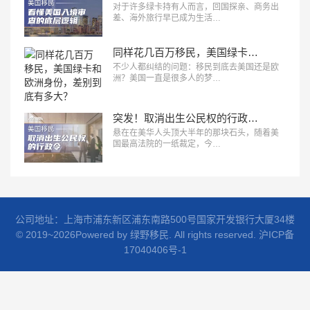
对于许多绿卡持有人而言，回国探亲、商务出
差、海外旅行早已成为生活…
同样花几百万移民，美国绿卡和欧洲身份，差别到底有多大？
不少人都纠结的问题：移民到底去美国还是欧
洲？美国一直是很多人的梦…
突发！取消出生公民权的行政令，被美最高法院叫停！
悬在在美华人头顶大半年的那块石头，随着美
国最高法院的一纸裁定，今…
公司地址：上海市浦东新区浦东南路500号国家开发银行大厦34楼
© 2019~2026Powered by 绿野移民. All rights reserved.
沪ICP备
17040406号-1