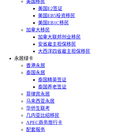
美国移民
美国E2签证
美国EB5投资移民
美国EB1C移民
加拿大移民
加拿大联邦创业移民
安省雇主担保移民
大西洋四省雇主担保移民
永居绿卡
香港永居
泰国永居
泰国精英签证
泰国养老签证
菲律宾永居
马来西亚永居
华侨生联考
几内亚比绍移民
APEC商务旅行卡
配套服务