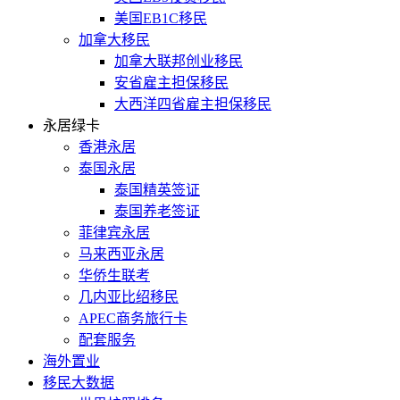
美国EB1C移民
加拿大移民
加拿大联邦创业移民
安省雇主担保移民
大西洋四省雇主担保移民
永居绿卡
香港永居
泰国永居
泰国精英签证
泰国养老签证
菲律宾永居
马来西亚永居
华侨生联考
几内亚比绍移民
APEC商务旅行卡
配套服务
海外置业
移民大数据