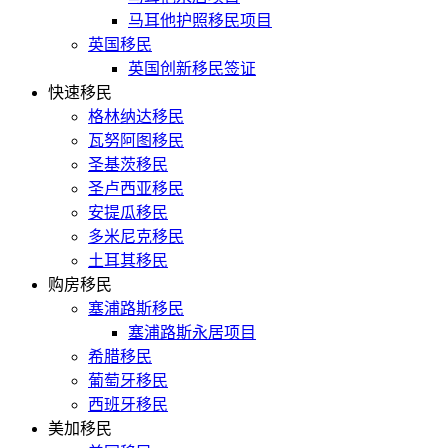
马耳他护照移民项目
英国移民
英国创新移民签证
快速移民
格林纳达移民
瓦努阿图移民
圣基茨移民
圣卢西亚移民
安提瓜移民
多米尼克移民
土耳其移民
购房移民
塞浦路斯移民
塞浦路斯永居项目
希腊移民
葡萄牙移民
西班牙移民
美加移民