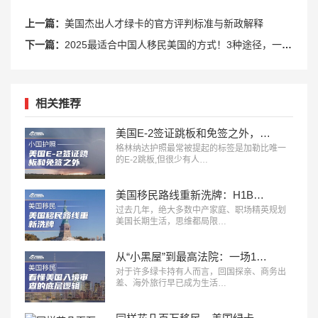
上一篇：
美国杰出人才绿卡的官方评判标准与新政解释
下一篇：
2025最适合中国人移民美国的方式！3种途径，一步到位拿永久绿卡
相关推荐
美国E-2签证跳板和免签之外，这本护照给子女教育开了三扇门
格林纳达护照最常被提起的标签是加勒比唯一
的E-2跳板,但很少有人…
美国移民路线重新洗牌：H1B、L1、O1、EB1A、NIW、J2，哪条更适合你？
过去几年，绝大多数中产家庭、职场精英规划
美国长期生活，思维都局限…
从“小黑屋”到最高法院：一场14年诉讼，看懂美国入境审查的底层逻辑
对于许多绿卡持有人而言，回国探亲、商务出
差、海外旅行早已成为生活…