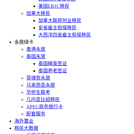
美国EB1C移民
加拿大移民
加拿大联邦创业移民
安省雇主担保移民
大西洋四省雇主担保移民
永居绿卡
香港永居
泰国永居
泰国精英签证
泰国养老签证
菲律宾永居
马来西亚永居
华侨生联考
几内亚比绍移民
APEC商务旅行卡
配套服务
海外置业
移民大数据