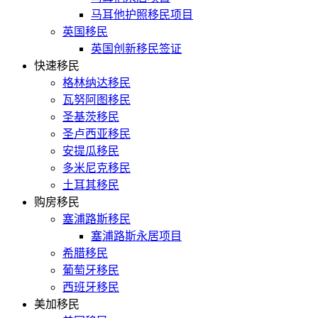
马耳他护照移民项目
英国移民
英国创新移民签证
快速移民
格林纳达移民
瓦努阿图移民
圣基茨移民
圣卢西亚移民
安提瓜移民
多米尼克移民
土耳其移民
购房移民
塞浦路斯移民
塞浦路斯永居项目
希腊移民
葡萄牙移民
西班牙移民
美加移民