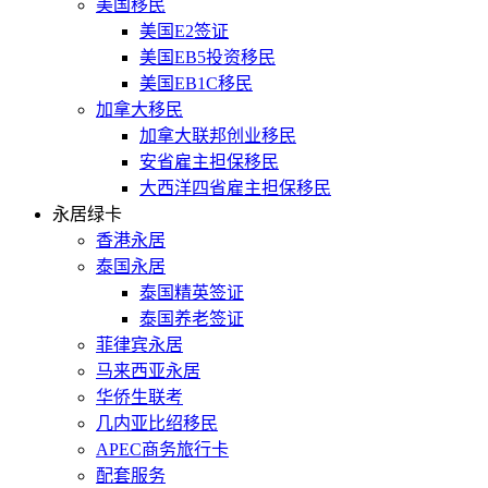
美国移民
美国E2签证
美国EB5投资移民
美国EB1C移民
加拿大移民
加拿大联邦创业移民
安省雇主担保移民
大西洋四省雇主担保移民
永居绿卡
香港永居
泰国永居
泰国精英签证
泰国养老签证
菲律宾永居
马来西亚永居
华侨生联考
几内亚比绍移民
APEC商务旅行卡
配套服务