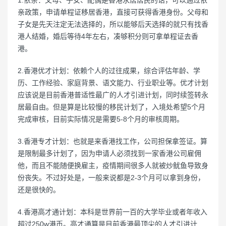
亲政策，申请单程证移居香港，直接可获得香港身份。父母和
子女是先天注定无法选择的，所以能够后天选择的就只有找香
港人结婚，婚后等待4年左右，凑够积分则可拿单程证去香
港。
2.香港优才计划：依赖个人的过往成果，综合评估年龄、学
历、工作经验、家庭背景、语文能力、行业职业等。优才计划
应该说是目前香港普适性最广的人才引进计划，同时续签转永
居最自由。但是算是比较慢的移民计划了，入境处希望5个月
完成审核，目前实际情况是需要5-8个月的审核周期。
3.香港专才计划：也就是来香港找工作，公司担保拿签证。算
是限制最多计划了，因为申请人必须找到一家香港公司雇佣
他，而且不能随便换雇主，疫情期间很多人就被炒鱿鱼导致身
份丧失。不过好处是，一般来说都是2-3个月可以拿到身份，
还是很快的。
4.香港高才通计划：本科是世界前一百的大学毕业或者年收入
超过250w港币。高才通算是目前香港最顶尖的人才引进计