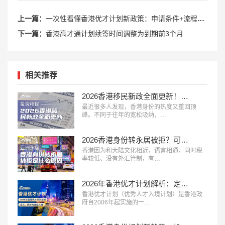
上一篇：
一次性看懂香港优才计划新政策：申请条件+流程攻略！
下一篇：
香港高才通计划续签时间调整为到期前3个月
相关推荐
2026香港移民新政全面更新！4条适合普通人的路径
最近很多人发现，香港身份的热度又重回顶
峰。不同于往年的宽松吸纳，…
2026香港身份转永居被拒？可能是这些“加分行为”你没做到位
香港因为和大陆文化相近，语言相通，同时税
率较低、没有外汇管制，有…
2026年香港优才计划解析：定义、优势与适配人群
香港优才计划（优秀人才入境计划）是香港政
府自2006年起实施的一…