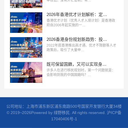
率较低、没有外汇管制，有…
2026年香港优才计划解析：定义、优势与适配人群
香港优才计划（优秀人才入境计划）是香港政
府自2006年起实施的一…
2026香港身份规划新趋势：投资移民政策解析与高才通深度对比
2022年底香港推出高才通、优才不限额等人才
政策后，吸引了大量申…
既可保留国籍，又可以实现身份获取的5种投资移民方式！
许多人在进行移民规划时，第一个问题就是：
会影响到我的中国国籍吗？…
公司地址：上海市浦东新区浦东南路500号国家开发银行大厦34楼
© 2019~2026Powered by 绿野移民. All rights reserved.
沪ICP备
17040406号-1