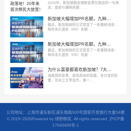
2026年，新加坡副总理颜金勇在国会的一句表
态，直接引爆移民圈：…
新加坡大幅增加PR名额，九种移民方式全解析，看您适合哪种？
最近，新加坡政府正式官宣了一条重磅消息：
每年永久居民（PR）名额…
新加坡大幅增加PR名额，九种移民方式全解析，看您适合哪种？
最近，新加坡政府正式官宣了一条重磅消息：
每年永久居民（PR）名额…
为什么富豪都喜欢新加坡？7大移民途径分享！
海底捞的张勇，高瓴资本的张磊，支付宝的彭
蕾，功夫之王李连杰，第一…
公司地址：上海市浦东新区浦东南路500号国家开发银行大厦34楼
© 2019~2026Powered by 绿野移民. All rights reserved.
沪ICP备
17040406号-1