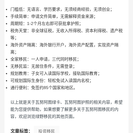
门槛低：无语言、学历要求，无须经商经验，无须创业；
手续简单：申请文件简单，无需解释资金来源；
周期短：1-2个月左右即可获批拿护照；
税务天堂：非全球征税，无收入所得税、资本利得税、遗产税
等；
海外资产隔离：海外银行开户，海外资产配置，实现资产隔
离；
全家移民：一人申请，三代同时移民；
无移民监：无居住条件，无需登录；
规划教育：子女可入读国际学校，接轨国际教育；
可规划国际生身份：轻松免试入读国内名校；
通行便利：免签约85个国家和地区。
以上就是关于瓦努阿图绿卡、瓦努阿图护照的相关内容，希望
能为您提供帮助，如果想要了解更多关于瓦努阿图移民的内
容，欢迎浏览绿野移民的其他页面。
文章标签：
投资移民