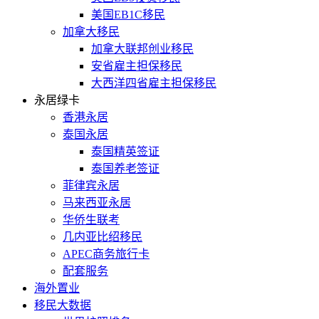
美国EB1C移民
加拿大移民
加拿大联邦创业移民
安省雇主担保移民
大西洋四省雇主担保移民
永居绿卡
香港永居
泰国永居
泰国精英签证
泰国养老签证
菲律宾永居
马来西亚永居
华侨生联考
几内亚比绍移民
APEC商务旅行卡
配套服务
海外置业
移民大数据