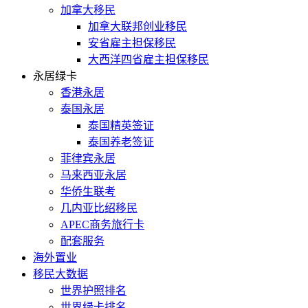
加拿大移民
加拿大联邦创业移民
安省雇主担保移民
大西洋四省雇主担保移民
永居绿卡
香港永居
泰国永居
泰国精英签证
泰国养老签证
菲律宾永居
马来西亚永居
华侨生联考
几内亚比绍移民
APEC商务旅行卡
配套服务
海外置业
移民大数据
世界护照排名
世界绿卡排名