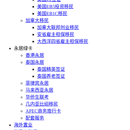
美国EB5投资移民
美国EB1C移民
加拿大移民
加拿大联邦创业移民
安省雇主担保移民
大西洋四省雇主担保移民
永居绿卡
香港永居
泰国永居
泰国精英签证
泰国养老签证
菲律宾永居
马来西亚永居
华侨生联考
几内亚比绍移民
APEC商务旅行卡
配套服务
海外置业