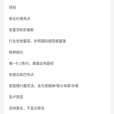
项目
商业价值亮点
圣基茨和尼维斯
行业信誉最高，护照国际接受度最强
格林纳达
唯一E-2条约，美国业务路径
安提瓜和巴布达
家庭随行最灵活，含兄弟姐妹/祖父母辈/孙辈
圣卢西亚
支持更名，不显示原名