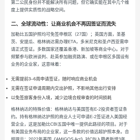
第二公民身份并不能解决所有问题，但它确实能在其中几个维
度上提供实质性的战略空间。
二、全球流动性：让商业机会不再因签证而流失
加勒比五国护照均可免签申根区（27国）；英国方面，圣基
茨、安提瓜、格林纳达需办理ETA，多米尼克和圣卢西亚需申
请正式签证。多数国家还覆盖香港、新加坡等商业中心。对于
频繁参与欧洲谈判、赴英参加融资路演、或在申根区多国设有
业务的企业家，这意味着：
无需提前3–6周申请签证，随时响应商业机会
无需在签证申请周期内交出护照，不影响其他出行安排
以免签旅客身份入境，减少边境合规审查的时间损耗
格林纳达的特殊价值：格林纳达与美国签有E-2投资者签证条
约。持有格林纳达护照的商业人士可申请E-2签证进入美国经
营企业，这是加勒比CBI五国中唯一提供此路径的项目。对于
有美国业务布局的企业家，这一条款的价值远超护照本身。合
规提示：2022年美国《AMIGOS Act》对CBI入籍者新增3年