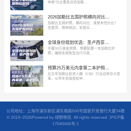
申根”为主要卖点的加勒…
2026加勒比五国护照横向对比：谁更有性价比？
加勒比五国护照，横向对比：谁更有性价比？
圣基茨、格林纳达、安提瓜…
全球身份规划优选：圣卢西亚护照深度解析
手握30万美金预算，想要配置一本加勒比护
照，兼顾多国免签出行与离…
预算25万美元内拿第二本护照，加勒比五国身份怎么选？
近五年加勒比投资入籍（CBI）行业迎来巨大变
革，从早年多国宽松申…
公司地址：上海市浦东新区浦东南路500号国家开发银行大厦34楼
© 2019~2026Powered by 绿野移民. All rights reserved.
沪ICP备
17040406号-1