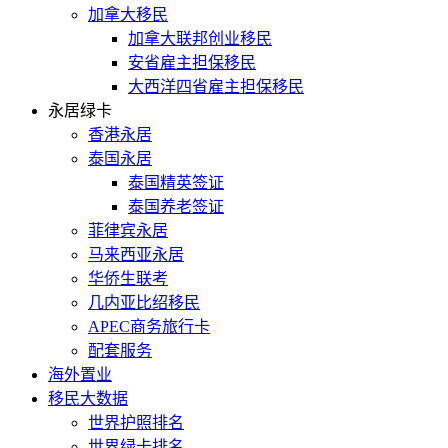
加拿大移民
加拿大联邦创业移民
安省雇主担保移民
大西洋四省雇主担保移民
永居绿卡
香港永居
泰国永居
泰国精英签证
泰国养老签证
菲律宾永居
马来西亚永居
华侨生联考
几内亚比绍移民
APEC商务旅行卡
配套服务
海外置业
移民大数据
世界护照排名
世界绿卡排名