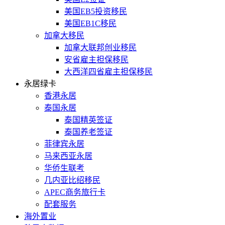
美国EB5投资移民
美国EB1C移民
加拿大移民
加拿大联邦创业移民
安省雇主担保移民
大西洋四省雇主担保移民
永居绿卡
香港永居
泰国永居
泰国精英签证
泰国养老签证
菲律宾永居
马来西亚永居
华侨生联考
几内亚比绍移民
APEC商务旅行卡
配套服务
海外置业