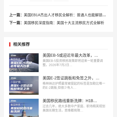
上一篇：
美国EB1A杰出人才移民全解析：普通人也能解锁的绿卡捷径
下一篇：
美国移民深度指南：美国十大主流移民方式全解析
相关推荐
美国EB-5或迎近年最大改革，投资门槛将定期上涨，申请人窗口期来了？
美国EB-5投资移民政策即将迎来一轮重要调
整。2026年7月2日…
美国E-2签证跳板和免签之外，这本护照给子女教育开了三扇门
格林纳达护照最常被提起的标签是加勒比唯一
的E-2跳板,但很少有人…
美国移民路线重新洗牌：H1B、L1、O1、EB1A、NIW、J2，哪条更适合你？
过去几年，绝大多数中产家庭、职场精英规划
美国长期生活，思维都局限…