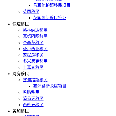
马耳他护照移民项目
英国移民
英国创新移民签证
快速移民
格林纳达移民
瓦努阿图移民
圣基茨移民
圣卢西亚移民
安提瓜移民
多米尼克移民
土耳其移民
购房移民
塞浦路斯移民
塞浦路斯永居项目
希腊移民
葡萄牙移民
西班牙移民
美加移民