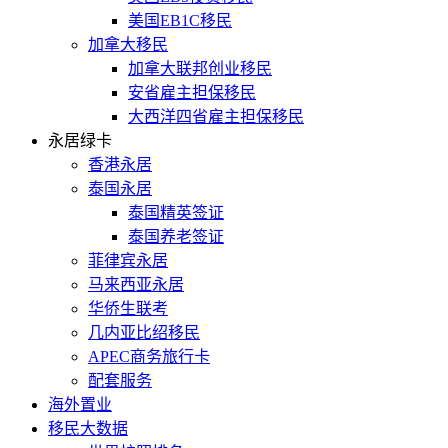
美国EB1C移民
加拿大移民
加拿大联邦创业移民
安省雇主担保移民
大西洋四省雇主担保移民
永居绿卡
香港永居
泰国永居
泰国精英签证
泰国养老签证
菲律宾永居
马来西亚永居
华侨生联考
几内亚比绍移民
APEC商务旅行卡
配套服务
海外置业
移民大数据