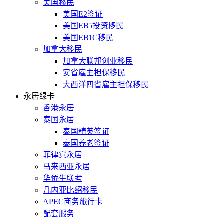
美国移民
美国E2签证
美国EB5投资移民
美国EB1C移民
加拿大移民
加拿大联邦创业移民
安省雇主担保移民
大西洋四省雇主担保移民
永居绿卡
香港永居
泰国永居
泰国精英签证
泰国养老签证
菲律宾永居
马来西亚永居
华侨生联考
几内亚比绍移民
APEC商务旅行卡
配套服务