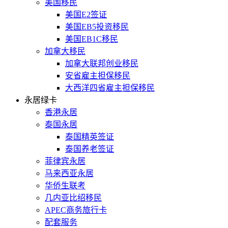
美国移民
美国E2签证
美国EB5投资移民
美国EB1C移民
加拿大移民
加拿大联邦创业移民
安省雇主担保移民
大西洋四省雇主担保移民
永居绿卡
香港永居
泰国永居
泰国精英签证
泰国养老签证
菲律宾永居
马来西亚永居
华侨生联考
几内亚比绍移民
APEC商务旅行卡
配套服务