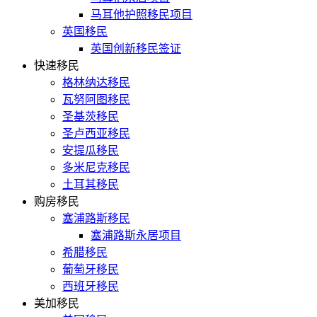
马耳他护照移民项目
英国移民
英国创新移民签证
快速移民
格林纳达移民
瓦努阿图移民
圣基茨移民
圣卢西亚移民
安提瓜移民
多米尼克移民
土耳其移民
购房移民
塞浦路斯移民
塞浦路斯永居项目
希腊移民
葡萄牙移民
西班牙移民
美加移民