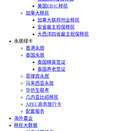
美国EB1C移民
加拿大移民
加拿大联邦创业移民
安省雇主担保移民
大西洋四省雇主担保移民
永居绿卡
香港永居
泰国永居
泰国精英签证
泰国养老签证
菲律宾永居
马来西亚永居
华侨生联考
几内亚比绍移民
APEC商务旅行卡
配套服务
海外置业
移民大数据