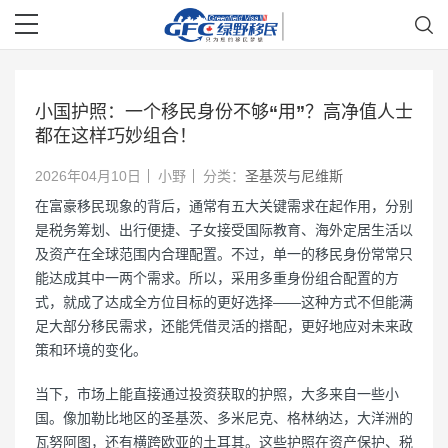
小国护照：一个移民身份不够“用”？高净值人士
都在这样巧妙组合！
2026年04月10日
小野
分类：
圣基茨与尼维斯
在富豪移民现象的背后，通常有五大关键需求在起作用，分别
是税务筹划、出行便捷、子女接受国际教育、海外定居生活以
及资产在全球范围内合理配置。不过，单一的移民身份常常只
能达成其中一两个需求。所以，采用多重身份组合配置的方
式，就成了达成全方位目标的更好选择——这种方式不但能满
足大部分移民需求，还能凭借灵活的搭配，更好地应对未来政
策和环境的变化。
当下，市场上能直接通过投资获取的护照，大多来自一些小
国。像加勒比地区的圣基茨、多米尼克、格林纳达，大洋洲的
瓦努阿图，还有横跨欧亚的土耳其。这些护照在资产保护、税