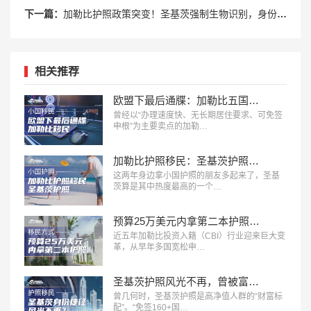
下一篇：
加勒比护照政策突变！圣基茨强制生物识别，身份规划进入新阶段
相关推荐
欧盟下最后通牒：加勒比五国投资入籍，2028年或迎终局？
曾经以“办理速度快、无长期居住要求、可免签
申根”为主要卖点的加勒…
加勒比护照移民：圣基茨护照最容易遇到的三个麻烦
这两年身边拿小国护照的朋友多起来了，圣基
茨算是其中热度最高的一个…
预算25万美元内拿第二本护照，加勒比五国身份怎么选？
近五年加勒比投资入籍（CBI）行业迎来巨大变
革，从早年多国宽松申…
圣基茨护照风光不再，曾被富豪追捧的“身份捷径”，已成全球监管重点
曾几何时，圣基茨护照是高净值人群的“财富标
配”。“免签160+国…