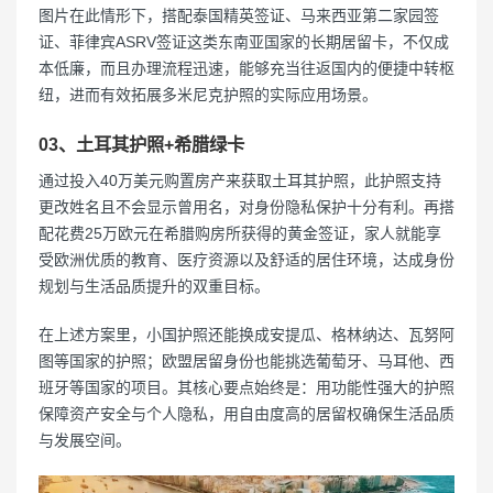
图片在此情形下，搭配泰国精英签证、马来西亚第二家园签
证、菲律宾ASRV签证这类东南亚国家的长期居留卡，不仅成
本低廉，而且办理流程迅速，能够充当往返国内的便捷中转枢
纽，进而有效拓展多米尼克护照的实际应用场景。
03、土耳其护照+希腊绿卡
通过投入40万美元购置房产来获取土耳其护照，此护照支持
更改姓名且不会显示曾用名，对身份隐私保护十分有利。再搭
配花费25万欧元在希腊购房所获得的黄金签证，家人就能享
受欧洲优质的教育、医疗资源以及舒适的居住环境，达成身份
规划与生活品质提升的双重目标。
在上述方案里，小国护照还能换成安提瓜、格林纳达、瓦努阿
图等国家的护照；欧盟居留身份也能挑选葡萄牙、马耳他、西
班牙等国家的项目。其核心要点始终是：用功能性强大的护照
保障资产安全与个人隐私，用自由度高的居留权确保生活品质
与发展空间。