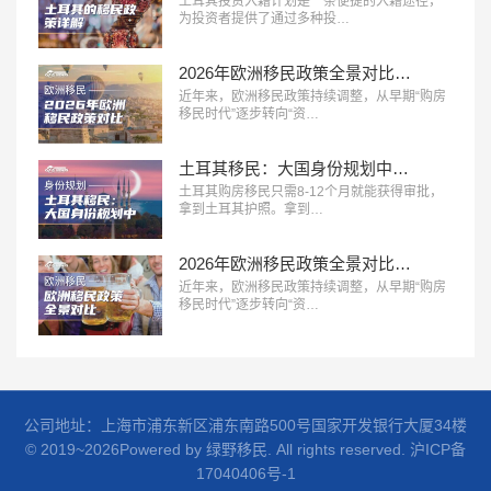
土耳其投资入籍计划是一条便捷的入籍途径，
为投资者提供了通过多种投…
2026年欧洲移民政策全景对比：主流国家路径、成本与适配人群分析
近年来，欧洲移民政策持续调整，从早期“购房
移民时代”逐步转向“资…
土耳其移民：大国身份规划中的性价比之冠，极速获批！
土耳其购房移民只需8-12个月就能获得审批，
拿到土耳其护照。拿到…
2026年欧洲移民政策全景对比：主流国家路径、成本与适配人群分析
近年来，欧洲移民政策持续调整，从早期“购房
移民时代”逐步转向“资…
公司地址：上海市浦东新区浦东南路500号国家开发银行大厦34楼
© 2019~2026Powered by 绿野移民. All rights reserved.
沪ICP备
17040406号-1