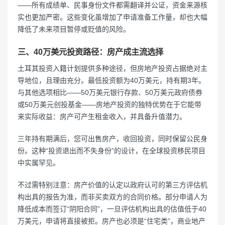
——所有成绩单、民事身份文件都需翻译并公证，资金来源核
实也更加严密。这些变化虽增加了申请准备工作量，却也大幅
降低了未来项目暂停或贬值的风险。
三、40万美元投资路径：房产成主流选择
土耳其投资入籍计划提供多种途径，但房地产投资占据绝对主
导地位，且理由充分。最低投资额为40万美元，持有期3年。
与其他选项相比——50万美元银行存款、50万美元政府债券
或50万美元创投基金——房地产投资的独特优势在于它能带
来实际收益：房产可产生租金收入，并具备升值潜力。
三年持有期满后，您可出售房产，收回投资，同时保留公民身
份。这种“投资退出而不失身份”的设计，在全球投资移民项目
中实属罕见。
不过需特别注意：房产价值的认定以政府认可的第三方评估机
构出具的报告为准，而非买卖双方的合同价格。部分申请人为
降低成本而签订“阴阳合同”，一旦评估机构出具的估值低于40
万美元，申请将直接被拒。房产也必须是“住宅类”，商业地产